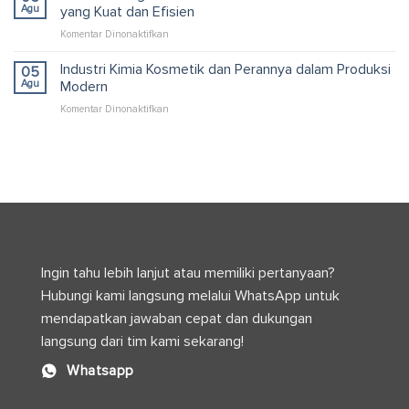
untuk
Agu
yang Kuat dan Efisien
serta
Retail
Efisiensi
pada
Komentar Dinonaktifkan
yang
Logistik
Pabrik
Efisien
Modern
Corrugated
Industri Kimia Kosmetik dan Perannya dalam Produksi
dan
05
Box
Praktis
Agu
Modern
untuk
pada
Komentar Dinonaktifkan
Solusi
Industri
Kemasan
Kimia
Industri
Kosmetik
yang
dan
Kuat
Perannya
dan
dalam
Efisien
Produksi
Modern
Ingin tahu lebih lanjut atau memiliki pertanyaan?
Hubungi kami langsung melalui WhatsApp untuk
mendapatkan jawaban cepat dan dukungan
langsung dari tim kami sekarang!
Whatsapp