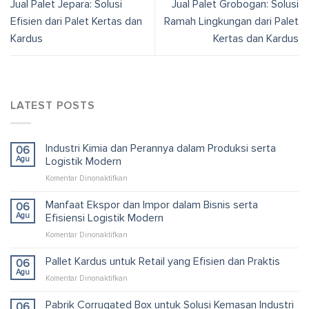
Jual Palet Jepara: Solusi
Jual Palet Grobogan: Solusi
Efisien dari Palet Kertas dan
Ramah Lingkungan dari Palet
Kardus
Kertas dan Kardus
LATEST POSTS
Industri Kimia dan Perannya dalam Produksi serta
06
Agu
Logistik Modern
pada
Komentar Dinonaktifkan
Industri
Kimia
Manfaat Ekspor dan Impor dalam Bisnis serta
06
dan
Agu
Efisiensi Logistik Modern
Perannya
pada
Komentar Dinonaktifkan
dalam
Manfaat
Produksi
Ekspor
Pallet Kardus untuk Retail yang Efisien dan Praktis
serta
06
dan
Logistik
Agu
pada
Komentar Dinonaktifkan
Impor
Modern
Pallet
dalam
Kardus
Pabrik Corrugated Box untuk Solusi Kemasan Industri
06
Bisnis