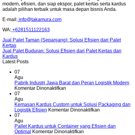
modern, efisien, dan siap ekspor, palet kertas serta kardus
adalah pilihan terbaik untuk masa depan bisnis Anda.
E-mail:
info@takamura.com
WA:
+6281511122163
Jual Palet Taman (Sepanjang): Solusi Efisien dari Palet
Kertas
Jual Palet Buduran: Solusi Efisien dari Palet Kertas dan
Kardus
Latest Posts
07
Agu
Pabrik Industri Jawa Barat dan Peran Logistik Modern
pada
Komentar Dinonaktifkan
Pabrik
07
Industri
Agu
Jawa
Kemasan Kardus Custom untuk Solusi Packaging dan
Barat
pada
Logistik Efisien
Komentar Dinonaktifkan
dan
Kemasan
07
Peran
Kardus
Agu
Logistik
Custom
Pallet Kardus untuk Container yang Efisien dan
Modern
pada
untuk
Optimal
Komentar Dinonaktifkan