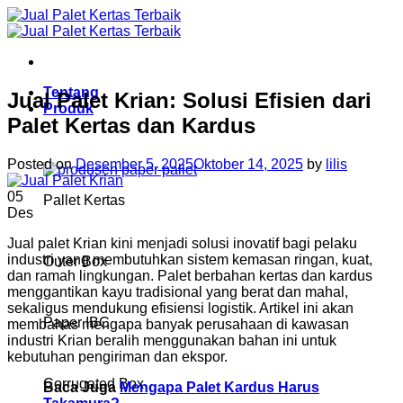
Skip
to
content
Tentang
Jual Palet Krian: Solusi Efisien dari
Produk
Palet Kertas dan Kardus
Posted on
Desember 5, 2025
Oktober 14, 2025
by
lilis
05
Pallet Kertas
Des
Jual palet Krian kini menjadi solusi inovatif bagi pelaku
industri yang membutuhkan sistem kemasan ringan, kuat,
Outer Box
dan ramah lingkungan. Palet berbahan kertas dan kardus
menggantikan kayu tradisional yang berat dan mahal,
sekaligus mendukung efisiensi logistik. Artikel ini akan
Paper IBC
membahas mengapa banyak perusahaan di kawasan
industri Krian beralih menggunakan bahan ini untuk
kebutuhan pengiriman dan ekspor.
Corrugated Box
Baca Juga
Mengapa Palet Kardus Harus