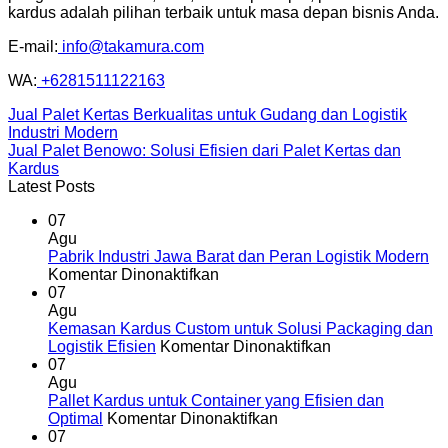
kardus adalah pilihan terbaik untuk masa depan bisnis Anda.
E-mail:
info@takamura.com
WA:
+6281511122163
Jual Palet Kertas Berkualitas untuk Gudang dan Logistik
Industri Modern
Jual Palet Benowo: Solusi Efisien dari Palet Kertas dan
Kardus
Latest Posts
07
Agu
Pabrik Industri Jawa Barat dan Peran Logistik Modern
pada
Komentar Dinonaktifkan
Pabrik
07
Industri
Agu
Jawa
Kemasan Kardus Custom untuk Solusi Packaging dan
Barat
pada
Logistik Efisien
Komentar Dinonaktifkan
dan
Kemasan
07
Peran
Kardus
Agu
Logistik
Custom
Pallet Kardus untuk Container yang Efisien dan
Modern
pada
untuk
Optimal
Komentar Dinonaktifkan
Pallet
Solusi
07