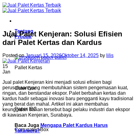
Skip
to
content
Tentang
Jual Palet Kenjeran: Solusi Efisien
Produk
dari Palet Kertas dan Kardus
Posted on
Januari 15, 2026
Oktober 14, 2025
by
lilis
15
Pallet Kertas
Jan
Jual palet Kenjeran kini menjadi solusi efisien bagi
perusahaan yang membutuhkan sistem pengemasan kuat,
Outer Box
ringan, dan berstandar ekspor. Palet berbahan kertas dan
kardus hadir sebagai inovasi baru pengganti kayu tradisional
yang berat dan mahal. Artikel ini akan membahas
Paper IBC
keunggulan bahan tersebut bagi pelaku industri dan ekspor
di kawasan Kenjeran, Surabaya.
Baca Juga
Mengapa Palet Kardus Harus
Corrugated Box
Takamura?