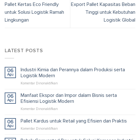
Pallet Kertas Eco Friendly
Export Pallet Kapasitas Beban
untuk Solusi Logistik Ramah
Tinggi untuk Kebutuhan
Lingkungan
Logistik Global
LATEST POSTS
Industri Kimia dan Perannya dalam Produksi serta
06
Agu
Logistik Modern
pada
Komentar Dinonaktifkan
Industri
Kimia
Manfaat Ekspor dan Impor dalam Bisnis serta
06
dan
Agu
Efisiensi Logistik Modern
Perannya
pada
Komentar Dinonaktifkan
dalam
Manfaat
Produksi
Ekspor
Pallet Kardus untuk Retail yang Efisien dan Praktis
serta
06
dan
Logistik
Agu
pada
Komentar Dinonaktifkan
Impor
Modern
Pallet
dalam
Kardus