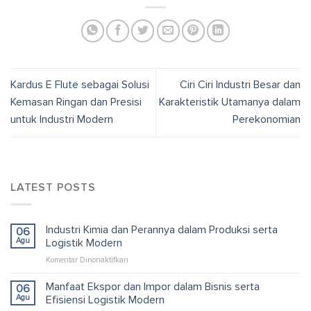
Kardus E Flute sebagai Solusi
Ciri Ciri Industri Besar dan
Kemasan Ringan dan Presisi
Karakteristik Utamanya dalam
untuk Industri Modern
Perekonomian
LATEST POSTS
Industri Kimia dan Perannya dalam Produksi serta
06
Agu
Logistik Modern
pada
Komentar Dinonaktifkan
Industri
Kimia
Manfaat Ekspor dan Impor dalam Bisnis serta
06
dan
Agu
Efisiensi Logistik Modern
Perannya