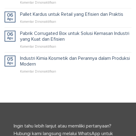
pada
Komentar Dinonaktifkan
dalam
Manfaat
Produksi
Ekspor
Pallet Kardus untuk Retail yang Efisien dan Praktis
serta
06
dan
Logistik
Agu
pada
Komentar Dinonaktifkan
Impor
Modern
Pallet
dalam
Kardus
Pabrik Corrugated Box untuk Solusi Kemasan Industri
06
Bisnis
untuk
Agu
yang Kuat dan Efisien
serta
Retail
Efisiensi
pada
Komentar Dinonaktifkan
yang
Logistik
Pabrik
Efisien
Modern
Corrugated
Industri Kimia Kosmetik dan Perannya dalam Produksi
dan
05
Box
Praktis
Agu
Modern
untuk
pada
Komentar Dinonaktifkan
Solusi
Industri
Kemasan
Kimia
Industri
Kosmetik
yang
dan
Kuat
Perannya
dan
dalam
Efisien
Produksi
Modern
Ingin tahu lebih lanjut atau memiliki pertanyaan?
Hubungi kami langsung melalui WhatsApp untuk