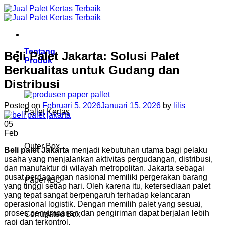
Skip
to
content
Tentang
Beli Palet Jakarta: Solusi Palet
Produk
Berkualitas untuk Gudang dan
Distribusi
Posted on
Februari 5, 2026
Januari 15, 2026
by
lilis
Pallet Kertas
05
Feb
Outer Box
Beli palet Jakarta
menjadi kebutuhan utama bagi pelaku
usaha yang menjalankan aktivitas pergudangan, distribusi,
dan manufaktur di wilayah metropolitan. Jakarta sebagai
pusat perdagangan nasional memiliki pergerakan barang
Paper IBC
yang tinggi setiap hari. Oleh karena itu, ketersediaan palet
yang tepat sangat berpengaruh terhadap kelancaran
operasional logistik. Dengan memilih palet yang sesuai,
proses penyimpanan dan pengiriman dapat berjalan lebih
Corrugated Box
rapi dan terkontrol.