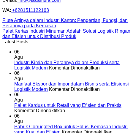
E-mail:
info@takamura.com
WA:
+6281511122163
Flute Artinya dalam Industri Karton: Pengertian, Fungsi, dan
Perannya pada Kemasan
Palet Kertas Industri Minuman Adalah Solusi Logistik Ringan
dan Efisien untuk Distribusi Produk
Latest Posts
06
Agu
Industri Kimia dan Perannya dalam Produksi serta
pada
Logistik Modern
Komentar Dinonaktifkan
Industri
06
Kimia
Agu
dan
Manfaat Ekspor dan Impor dalam Bisnis serta Efisiensi
Perannya
pada
Logistik Modern
Komentar Dinonaktifkan
dalam
Manfaat
06
Produksi
Ekspor
Agu
serta
dan
Pallet Kardus untuk Retail yang Efisien dan Praktis
pada
Logistik
Impor
Komentar Dinonaktifkan
Pallet
Modern
dalam
06
Kardus
Bisnis
Agu
untuk
serta
Pabrik Corrugated Box untuk Solusi Kemasan Industri
Retail
Efisiensi
pada
yang Kuat dan Efisien
Komentar Dinonaktifkan