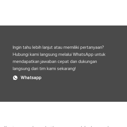
Pabrik
untuk
Industri
Solusi
Jawa
Higienis
Barat
dan
dan
Efisien
Peran
dalam
Logistik
Distribusi
Modern
Ingin tahu lebih lanjut atau memiliki pertanyaan?
Hubungi kami langsung melalui WhatsApp untuk
mendapatkan jawaban cepat dan dukungan
langsung dari tim kami sekarang!
Whatsapp