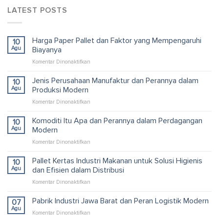
LATEST POSTS
Harga Paper Pallet dan Faktor yang Mempengaruhi
10
Agu
Biayanya
pada
Komentar Dinonaktifkan
Harga
Paper
Jenis Perusahaan Manufaktur dan Perannya dalam
10
Pallet
Agu
Produksi Modern
dan
pada
Komentar Dinonaktifkan
Faktor
Jenis
yang
Perusahaan
Komoditi Itu Apa dan Perannya dalam Perdagangan
Mempengaruhi
10
Manufaktur
Biayanya
Agu
Modern
dan
pada
Komentar Dinonaktifkan
Perannya
Komoditi
dalam
Itu
Pallet Kertas Industri Makanan untuk Solusi Higienis
Produksi
10
Apa
Modern
Agu
dan Efisien dalam Distribusi
dan
pada
Komentar Dinonaktifkan
Perannya
Pallet
dalam
Kertas
Pabrik Industri Jawa Barat dan Peran Logistik Modern
Perdagangan
07
Industri
Modern
Agu
pada
Komentar Dinonaktifkan
Makanan