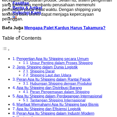
kecepatan perputaran produk. Selain itu, sistem pengiriman
Fasilitas
yang terencana membantu perusahaan memenuhi
Berita & Artikel
permintaan pasar tepat waktu. Dengan shipping yang
Hubungi Kami
terkelola baik, bisnis dapat menjaga kepercayaan
pelanggan.
Baca Juga
Mengapa Palet Kardus Harus Takamura?
Table of Contents
Pengertian Apa Itu Shipping secara Umum
Unsur Penting dalam Proses Shipping
Jenis Shipping dalam Dunia Logistik
Shipping Darat
Shipping Laut dan Udara
Peran Apa Itu Shipping dalam Rantai Pasok
Hubungan Shipping dengan Produksi
Apa Itu Shipping dan Distribusi Barang
Peran Pengemasan dalam Shipping
Apa Itu Shipping dalam Perdagangan Internasional
Tantangan Shipping Internasional
Manfaat Memahami Apa Itu Shipping bagi Bisnis
Apa Itu Shipping dan Efisiensi Logistik
Peran Apa Itu Shipping dalam Industri Modern