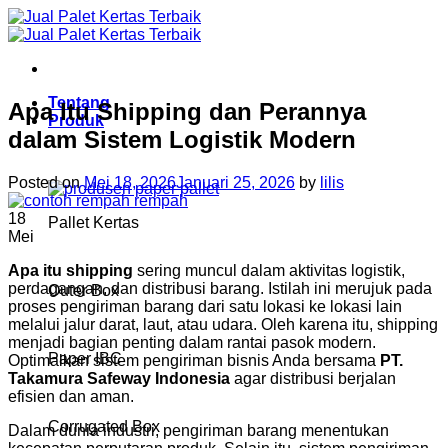
Skip
to
content
Tentang
Apa Itu Shipping dan Perannya
Produk
dalam Sistem Logistik Modern
Posted on
Mei 18, 2026
Januari 25, 2026
by
lilis
18
Pallet Kertas
Mei
Apa itu shipping
sering muncul dalam aktivitas logistik,
perdagangan, dan distribusi barang. Istilah ini merujuk pada
Outer Box
proses pengiriman barang dari satu lokasi ke lokasi lain
melalui jalur darat, laut, atau udara. Oleh karena itu, shipping
menjadi bagian penting dalam rantai pasok modern.
Paper IBC
Optimalkan sistem pengiriman bisnis Anda bersama
PT.
Takamura Safeway Indonesia
agar distribusi berjalan
efisien dan aman.
Corrugated Box
Dalam dunia industri, pengiriman barang menentukan