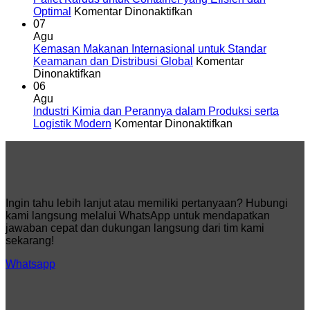
Modern
pada
untuk
Optimal
Komentar Dinonaktifkan
Pallet
Solusi
07
Kardus
Packaging
Agu
untuk
dan
Kemasan Makanan Internasional untuk Standar
Container
Logistik
Keamanan dan Distribusi Global
Komentar
pada
yang
Efisien
Dinonaktifkan
Kemasan
Efisien
06
Makanan
dan
Agu
Internasional
Optimal
Industri Kimia dan Perannya dalam Produksi serta
untuk
pada
Logistik Modern
Komentar Dinonaktifkan
Standar
Industri
Keamanan
Kimia
dan
dan
Distribusi
Perannya
Global
dalam
Produksi
Ingin tahu lebih lanjut atau memiliki pertanyaan? Hubungi
serta
kami langsung melalui WhatsApp untuk mendapatkan
Logistik
jawaban cepat dan dukungan langsung dari tim kami
Modern
sekarang!
Whatsapp