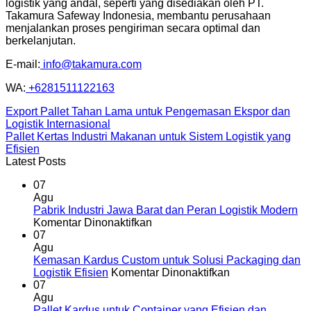
logistik yang andal, seperti yang disediakan oleh PT.
Takamura Safeway Indonesia, membantu perusahaan
menjalankan proses pengiriman secara optimal dan
berkelanjutan.
E-mail:
info@takamura.com
WA:
+6281511122163
Export Pallet Tahan Lama untuk Pengemasan Ekspor dan
Logistik Internasional
Pallet Kertas Industri Makanan untuk Sistem Logistik yang
Efisien
Latest Posts
07
Agu
Pabrik Industri Jawa Barat dan Peran Logistik Modern
pada
Komentar Dinonaktifkan
Pabrik
07
Industri
Agu
Jawa
Kemasan Kardus Custom untuk Solusi Packaging dan
Barat
pada
Logistik Efisien
Komentar Dinonaktifkan
dan
Kemasan
07
Peran
Kardus
Agu
Logistik
Custom
Pallet Kardus untuk Container yang Efisien dan