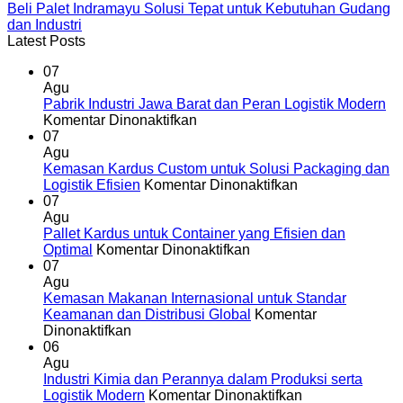
Beli Palet Indramayu Solusi Tepat untuk Kebutuhan Gudang
dan Industri
Latest Posts
07
Agu
Pabrik Industri Jawa Barat dan Peran Logistik Modern
pada
Komentar Dinonaktifkan
Pabrik
07
Industri
Agu
Jawa
Kemasan Kardus Custom untuk Solusi Packaging dan
Barat
pada
Logistik Efisien
Komentar Dinonaktifkan
dan
Kemasan
07
Peran
Kardus
Agu
Logistik
Custom
Pallet Kardus untuk Container yang Efisien dan
Modern
pada
untuk
Optimal
Komentar Dinonaktifkan
Pallet
Solusi
07
Kardus
Packaging
Agu
untuk
dan
Kemasan Makanan Internasional untuk Standar
Container
Logistik
Keamanan dan Distribusi Global
Komentar
pada
yang
Efisien
Dinonaktifkan
Kemasan
Efisien
06
Makanan
dan
Agu
Internasional
Optimal
Industri Kimia dan Perannya dalam Produksi serta
untuk
pada
Logistik Modern
Komentar Dinonaktifkan