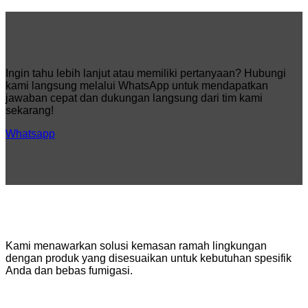
Standar
Industri
Keamanan
Kimia
dan
dan
Distribusi
Perannya
Global
dalam
Produksi
Ingin tahu lebih lanjut atau memiliki pertanyaan? Hubungi
serta
kami langsung melalui WhatsApp untuk mendapatkan
Logistik
jawaban cepat dan dukungan langsung dari tim kami
Modern
sekarang!
Whatsapp
Kami menawarkan solusi kemasan ramah lingkungan
dengan produk yang disesuaikan untuk kebutuhan spesifik
Anda dan bebas fumigasi.