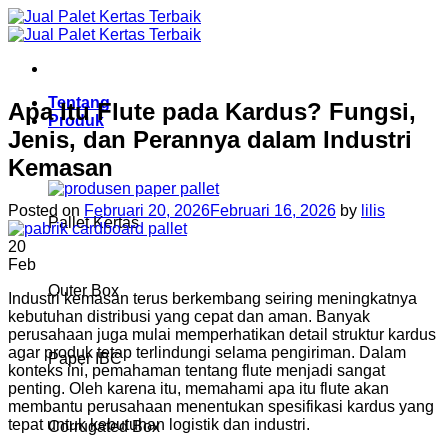
Skip
to
content
Tentang
Apa Itu Flute pada Kardus? Fungsi,
Produk
Jenis, dan Perannya dalam Industri
Kemasan
Posted on
Februari 20, 2026
Februari 16, 2026
by
lilis
Pallet Kertas
20
Feb
Outer Box
Industri kemasan terus berkembang seiring meningkatnya
kebutuhan distribusi yang cepat dan aman. Banyak
perusahaan juga mulai memperhatikan detail struktur kardus
agar produk tetap terlindungi selama pengiriman. Dalam
Paper IBC
konteks ini, pemahaman tentang flute menjadi sangat
penting. Oleh karena itu, memahami apa itu flute akan
membantu perusahaan menentukan spesifikasi kardus yang
tepat untuk kebutuhan logistik dan industri.
Corrugated Box