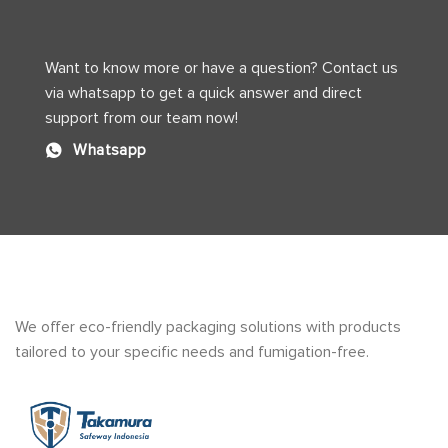
casino
free
en
spins
ligne
selon
suisse,
le
Want to know more or have a question? Contact us
une
parcours
via whatsapp to get a quick answer and direct
évidence
d’inscription
pour
pour
support from our team now!
les
un
novices
utilisateur
Whatsapp
qui
vérifie
la
FAQ
We offer eco-friendly packaging solutions with products
tailored to your specific needs and fumigation-free.