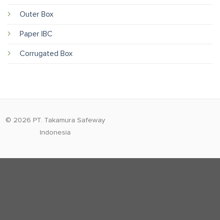
Outer Box
Paper IBC
Corrugated Box
© 2026 PT. Takamura Safeway
Indonesia