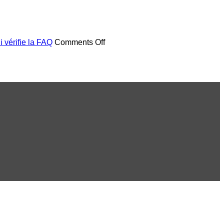
ικές
on
i vérifie la FAQ
Comments Off
en
Betify
et
les
conditions
qui
transforment
un
slot
en
offre
de
free
spins
selon
le
parcours
d’inscription
pour
un
utilisateur