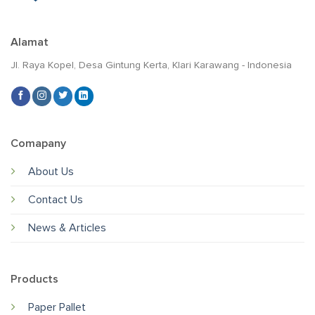
Alamat
Jl. Raya Kopel, Desa Gintung Kerta, Klari Karawang - Indonesia
Comapany
About Us
Contact Us
News & Articles
Products
Paper Pallet