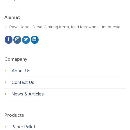
Alamat
Jl. Raya Kopel, Desa Gintung Kerta, Klari Karawang - Indonesia
Comapany
About Us
Contact Us
News & Articles
Products
Paper Pallet