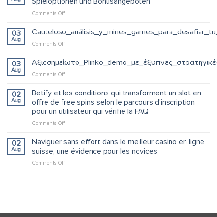
Spieloptionen und Bonusangeboten
on
Comments Off
Rivo
Casino
Cauteloso_análisis_y_mines_games_para_desafiar_tu_
03
App:
Aug
on
Comments Off
Mobile
Cauteloso_análisis_y_mines_games_para_desafiar_tu_astucia_sin
Unterhaltung
Αξιοσημείωτο_Plinko_demo_με_έξυπνες_στρατηγικέ
03
mit
Aug
vielfältigen
on
Comments Off
Spieloptionen
Αξιοσημείωτο_Plinko_demo_με_έξυπνες_στρατηγικές
und
Betify et les conditions qui transforment un slot en
02
Bonusangeboten
Aug
offre de free spins selon le parcours d’inscription
pour un utilisateur qui vérifie la FAQ
on
Comments Off
Betify
et
Naviguer sans effort dans le meilleur casino en ligne
02
les
Aug
suisse, une évidence pour les novices
conditions
on
Comments Off
qui
Naviguer
transforment
sans
un
effort
slot
dans
en
le
offre
meilleur
de