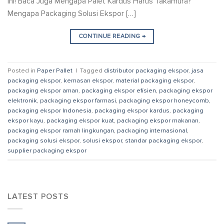
ini! Baca Juga Mengapa Palet Kardus Harus Takamura?
Mengapa Packaging Solusi Ekspor […]
CONTINUE READING
→
Posted in
Paper Pallet
|
Tagged
distributor packaging ekspor
,
jasa
packaging ekspor
,
kemasan ekspor
,
material packaging ekspor
,
packaging ekspor aman
,
packaging ekspor efisien
,
packaging ekspor
elektronik
,
packaging ekspor farmasi
,
packaging ekspor honeycomb
,
packaging ekspor Indonesia
,
packaging ekspor kardus
,
packaging
ekspor kayu
,
packaging ekspor kuat
,
packaging ekspor makanan
,
packaging ekspor ramah lingkungan
,
packaging internasional
,
packaging solusi ekspor
,
solusi ekspor
,
standar packaging ekspor
,
supplier packaging ekspor
LATEST POSTS