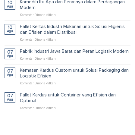
Komoditi Itu Apa dan Perannya dalam Perdagangan
10
Agu
Modern
pada
Komentar Dinonaktifkan
Komoditi
Itu
Pallet Kertas Industri Makanan untuk Solusi Higienis
10
Apa
Agu
dan Efisien dalam Distribusi
dan
pada
Komentar Dinonaktifkan
Perannya
Pallet
dalam
Kertas
Pabrik Industri Jawa Barat dan Peran Logistik Modern
Perdagangan
07
Industri
Modern
Agu
pada
Komentar Dinonaktifkan
Makanan
Pabrik
untuk
Industri
Kemasan Kardus Custom untuk Solusi Packaging dan
07
Solusi
Jawa
Agu
Logistik Efisien
Higienis
Barat
dan
pada
Komentar Dinonaktifkan
dan
Efisien
Kemasan
Peran
dalam
Kardus
Pallet Kardus untuk Container yang Efisien dan
Logistik
07
Distribusi
Custom
Modern
Agu
Optimal
untuk
pada
Komentar Dinonaktifkan
Solusi
Pallet
Packaging
Kardus
dan
untuk
Logistik
Container
Efisien
yang