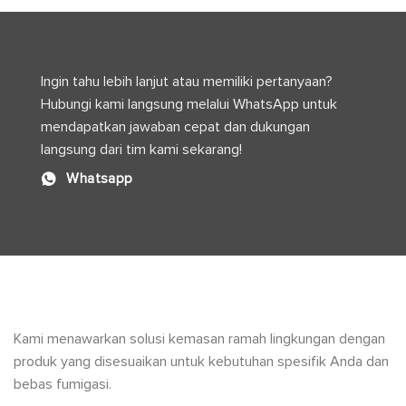
Efisien
dan
Optimal
Ingin tahu lebih lanjut atau memiliki pertanyaan?
Hubungi kami langsung melalui WhatsApp untuk
mendapatkan jawaban cepat dan dukungan
langsung dari tim kami sekarang!
Whatsapp
Kami menawarkan solusi kemasan ramah lingkungan dengan
produk yang disesuaikan untuk kebutuhan spesifik Anda dan
bebas fumigasi.